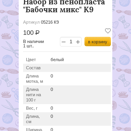
Набор из пенопласта
"Бабочки микс" К9
Артикул
05216 К9
100
Р
В наличии
в корзину
1 шт..
Цвет
белый
Состав
Длина
0
мотка, м
Длина
0
нити на
100 г
Вес, г
0
Длина,
0
см
Ширина,
0