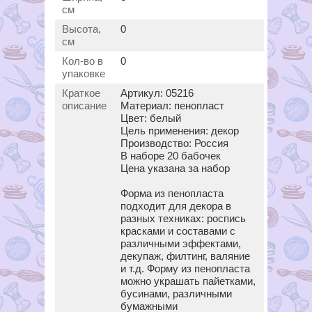
см
Высота,
0
см
Кол-во в
0
упаковке
Краткое
Артикул: 05216
описание
Материал: пенопласт
Цвет: белый
Цель применения: декор
Производство: Россия
В наборе 20 бабочек
Цена указана за набор
Форма из пенопласта
подходит для декора в
разных техниках: роспись
красками и составами с
различными эффектами,
декупаж, филтинг, валяние
и т.д. Форму из пенопласта
можно украшать пайетками,
бусинами, различными
бумажными