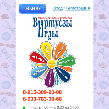
МЕНЮ
Вход
Регистрация
/
Вирутозы иглы. Товары для
8-915-309-90-08
шитья и рукоделья
8-903-783-09-68
пн, ср, пт, cб — с 9:30 до 14:00