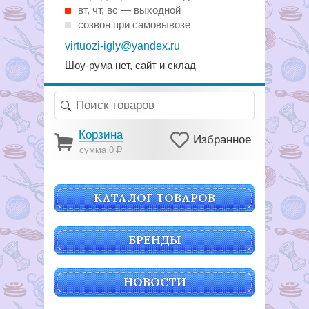
вт, чт, вс — выходной
созвон при самовывозе
virtuozi-igly@yandex.ru
Шоу-рума нет, сайт и склад
Корзина
Избранное
сумма 0
Р
КАТАЛОГ ТОВАРОВ
БРЕНДЫ
НОВОСТИ