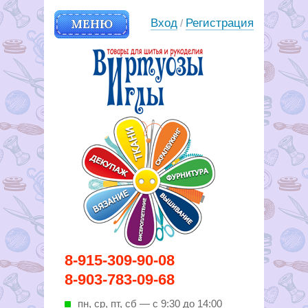
МЕНЮ
Вход
Регистрация
/
Вирутозы иглы. Товары для
8-915-309-90-08
шитья и рукоделья
8-903-783-09-68
пн, ср, пт, cб — с 9:30 до 14:00