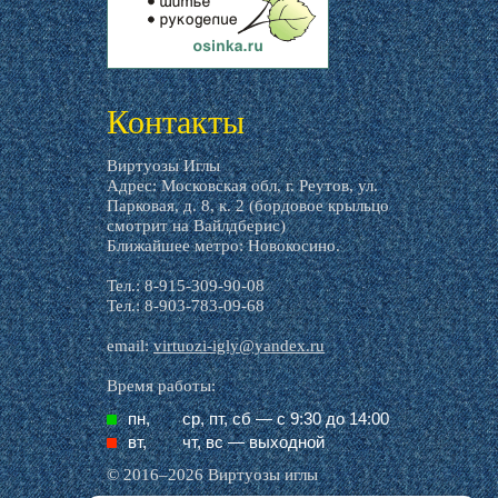
livemaster.ru
Контакты
Виртуозы Иглы
Адрес: Московская обл, г. Реутов, ул.
Парковая, д. 8, к. 2 (бордовое крыльцо
смотрит на Вайлдберис)
Ближайшее метро: Новокосино.
Тел.: 8-915-309-90-08
Тел.: 8-903-783-09-68
email:
virtuozi-igly@yandex.ru
Время работы:
пн,
ср, пт, cб — с 9:30 до 14:00
вт,
чт, вс — выходной
© 2016–2026 Виртуозы иглы