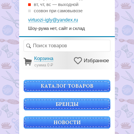
вт, чт, вс — выходной
созвон при самовывозе
virtuozi-igly@yandex.ru
Шоу-рума нет, сайт и склад
Корзина
Избранное
сумма 0
Р
КАТАЛОГ ТОВАРОВ
БРЕНДЫ
НОВОСТИ