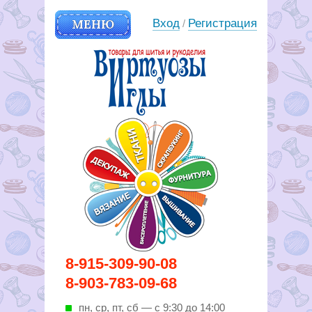
МЕНЮ
Вход
Регистрация
/
Вирутозы иглы. Товары для
8-915-309-90-08
шитья и рукоделья
8-903-783-09-68
пн, ср, пт, cб — с 9:30 до 14:00