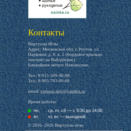
livemaster.ru
Контакты
Виртуозы Иглы
Адрес: Московская обл, г. Реутов, ул.
Парковая, д. 8, к. 2 (бордовое крыльцо
смотрит на Вайлдберис)
Ближайшее метро: Новокосино.
Тел.: 8-915-309-90-08
Тел.: 8-903-783-09-68
email:
virtuozi-igly@yandex.ru
Время работы:
пн,
ср, пт, cб — с 9:30 до 14:00
вт,
чт, вс — выходной
© 2016–2026 Виртуозы иглы