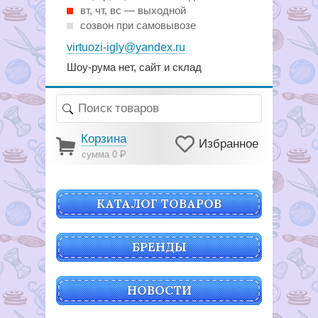
вт, чт, вс — выходной
созвон при самовывозе
virtuozi-igly@yandex.ru
Шоу-рума нет, сайт и склад
Корзина
Избранное
сумма 0
Р
КАТАЛОГ ТОВАРОВ
БРЕНДЫ
НОВОСТИ