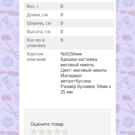
Вес, г
0
Длина, см
0
Ширина, см
0
Высота, см
0
Кол-во в
0
упаковке
Краткое
№5150ник
описание
Брошка-застежка
матовый никель
Цвет: матовый никель
Материал:
метал+бусина
Размер булавки: 54мм х
25 мм
Оцените товар