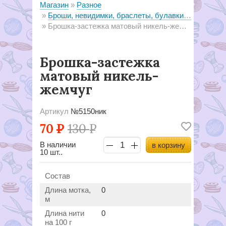
Магазин
Разное
Броши, невидимки, браслеты, булавки декоративные
Брошка-застежка матовый никель-жемчуг
Брошка-застежка
матовый никель-
жемчуг
Артикул
№5150ник
70
Р
130
Р
В наличии
в корзину
10 шт..
Состав
Длина мотка,
0
м
Длина нити
0
на 100 г