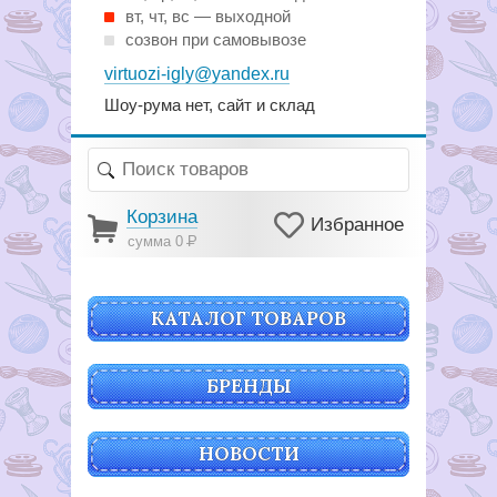
вт, чт, вс — выходной
созвон при самовывозе
virtuozi-igly@yandex.ru
Шоу-рума нет, сайт и склад
Корзина
Избранное
сумма 0
Р
КАТАЛОГ ТОВАРОВ
БРЕНДЫ
НОВОСТИ