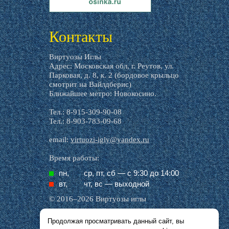
livemaster.ru
Контакты
Виртуозы Иглы
Адрес: Московская обл, г. Реутов, ул.
Парковая, д. 8, к. 2 (бордовое крыльцо
смотрит на Вайлдберис)
Ближайшее метро: Новокосино.
Тел.: 8-915-309-90-08
Тел.: 8-903-783-09-68
email:
virtuozi-igly@yandex.ru
Время работы:
пн,
ср, пт, cб — с 9:30 до 14:00
вт,
чт, вс — выходной
© 2016–2026 Виртуозы иглы
Продолжая просматривать данный сайт, вы
Все названия производителей, символика и