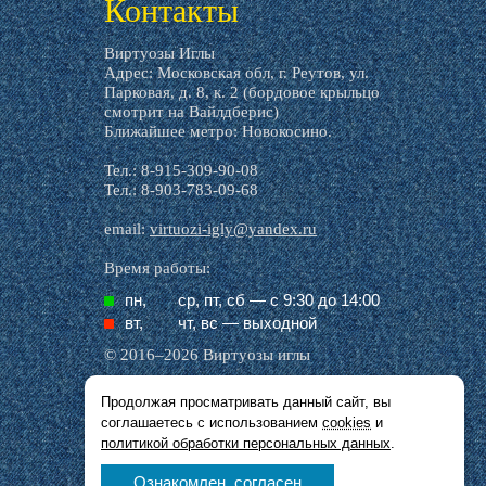
Контакты
Виртуозы Иглы
Адрес: Московская обл, г. Реутов, ул.
Парковая, д. 8, к. 2 (бордовое крыльцо
смотрит на Вайлдберис)
Ближайшее метро: Новокосино.
Тел.: 8-915-309-90-08
Тел.: 8-903-783-09-68
email:
virtuozi-igly@yandex.ru
Время работы:
пн,
ср, пт, cб — с 9:30 до 14:00
вт,
чт, вс — выходной
© 2016–2026 Виртуозы иглы
Продолжая просматривать данный сайт, вы
Все названия производителей, символика и
соглашаетесь с использованием
cookies
и
описания, присутствующие в наших картинках
и тексте, используются исключительно в целях
политикой обработки персональных данных
.
идентификации.
Ознакомлен, согласен