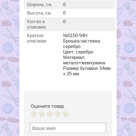
Ширина, см
0
Высота, см
0
Кол-во в
0
упаковке
Краткое
№5150-54Н
описание
Брошка-застежка
серебро
Цвет: серебро
Материал:
металл+жемчужина
Размер булавки: 54мм
х 25 мм
Оцените товар
1
2
3
4
5