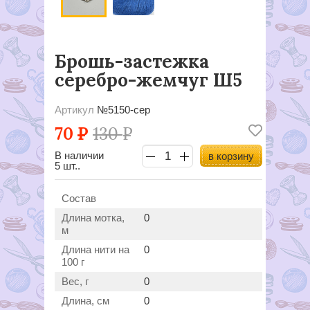
Брошь-застежка
серебро-жемчуг Ш5
Артикул
№5150-сер
70
Р
130
Р
В наличии
в корзину
5 шт..
Состав
Длина мотка,
0
м
Длина нити на
0
100 г
Вес, г
0
Длина, см
0