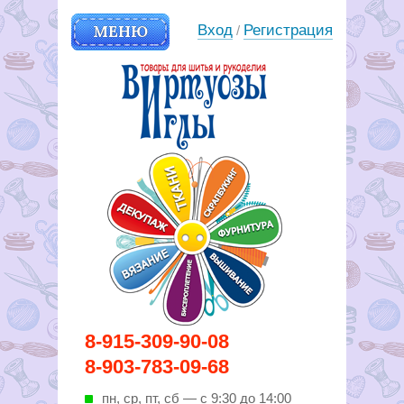
МЕНЮ
Вход
Регистрация
/
Вирутозы иглы. Товары для
8-915-309-90-08
шитья и рукоделья
8-903-783-09-68
пн, ср, пт, cб — с 9:30 до 14:00