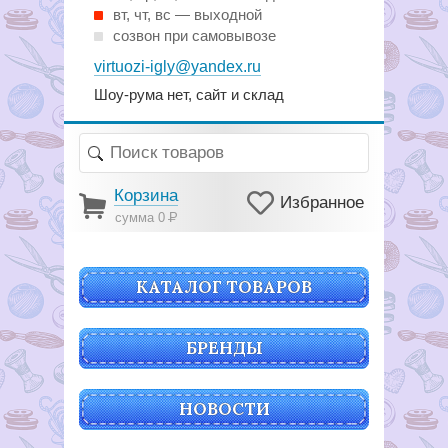
вт, чт, вс — выходной
созвон при самовывозе
virtuozi-igly@yandex.ru
Шоу-рума нет, сайт и склад
Корзина
Избранное
сумма 0
Р
КАТАЛОГ ТОВАРОВ
БРЕНДЫ
НОВОСТИ