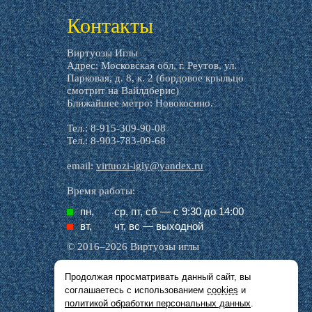
Контакты
Виртуозы Иглы
Адрес: Московская обл, г. Реутов, ул.
Парковая, д. 8, к. 2 (бордовое крыльцо
смотрит на Вайлдберис)
Ближайшее метро: Новокосино.
Тел.: 8-915-309-90-08
Тел.: 8-903-783-09-68
email:
virtuozi-igly@yandex.ru
Время работы:
пн,
ср, пт, cб — с 9:30 до 14:00
вт,
чт, вс — выходной
© 2016–2026 Виртуозы иглы
Продолжая просматривать данный сайт, вы
Все названия производителей, символика и
соглашаетесь с использованием
cookies
и
описания, присутствующие в наших картинках
и тексте, используются исключительно в целях
политикой обработки персональных данных
.