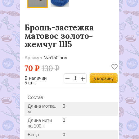
Брошь-застежка
матовое золото-
жемчуг Ш5
Артикул
№5150-зол
70
Р
130
Р
В наличии
в корзину
5 шт..
Состав
Длина мотка,
0
м
Длина нити
0
на 100 г
Вес, г
0