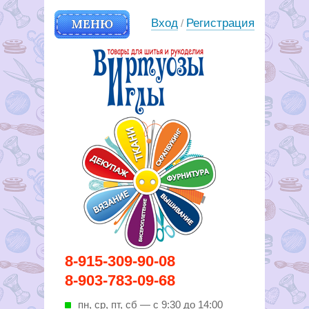
МЕНЮ
Вход
Регистрация
/
Вирутозы иглы. Товары для
8-915-309-90-08
шитья и рукоделья
8-903-783-09-68
пн, ср, пт, cб — с 9:30 до 14:00