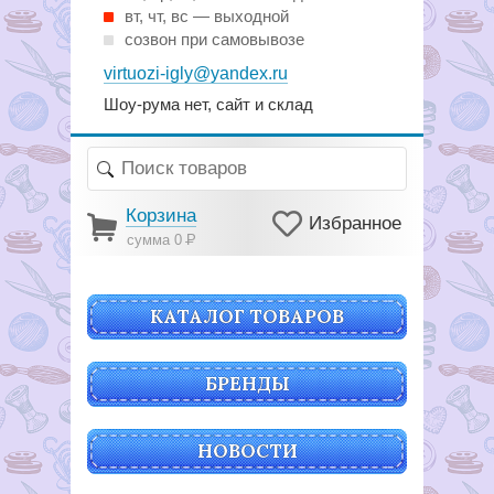
вт, чт, вс — выходной
созвон при самовывозе
virtuozi-igly@yandex.ru
Шоу-рума нет, сайт и склад
Корзина
Избранное
сумма 0
Р
КАТАЛОГ ТОВАРОВ
БРЕНДЫ
НОВОСТИ