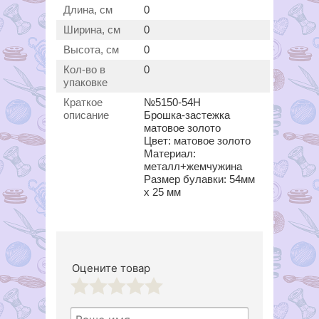
Длина, см
0
Ширина, см
0
Высота, см
0
Кол-во в
0
упаковке
Краткое
№5150-54Н
описание
Брошка-застежка
матовое золото
Цвет: матовое золото
Материал:
металл+жемчужина
Размер булавки: 54мм
х 25 мм
Оцените товар
1
2
3
4
5