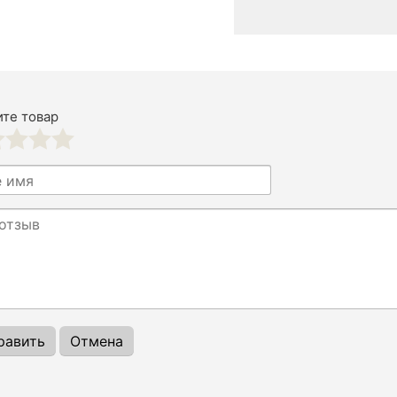
те товар
3
4
5