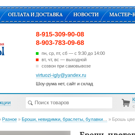
ОПЛАТА И ДОСТАВКА
НОВОСТИ
МАСТЕР-
8-915-309-90-08
8-903-783-09-68
пн, ср, пт, cб — с 9:30 до 14:00
вт, чт, вс — выходной
созвон при самовывозе
virtuozi-igly@yandex.ru
Шоу-рума нет, сайт и склад
кции
с
Разное
Броши, невидимки, браслеты, булавки декоративные
Брошь цве
Брошь цветок