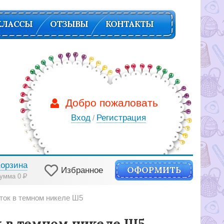
КЛАССЫ
ОТЗЫВЫ
КОНТАКТЫ
Добро пожаловать
Вход
Регистрация
/
Корзина
ОФОРМИТЬ
Избранное
умма 0
Р
ток в темном никеле Ш5
 в темном никеле Ш5