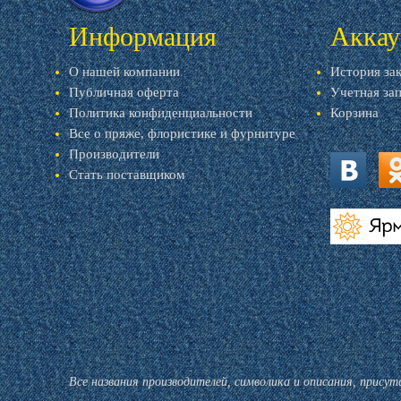
Информация
Аккау
О нашей компании
История за
Публичная оферта
Учетная за
Политика конфиденциальности
Корзина
Все о пряже, флористике и фурнитуре
Производители
Стать поставщиком
vk.com
ok.
livemaster.r
Все названия производителей, символика и описания, прису