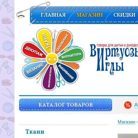
ГЛАВНАЯ
МАГАЗИН
СКИДКИ
Вирутозы иглы. Товары для шитья и рукоделья
КАТАЛОГ ТОВАРОВ
А
Магазин
Ткани