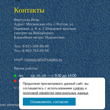
Контакты
Виртуозы Иглы
Адрес: Московская обл, г. Реутов, ул.
Парковая, д. 8, к. 2 (бордовое крыльцо
смотрит на Вайлдберис)
Ближайшее метро: Новокосино.
Тел.: 8-915-309-90-08
Тел.: 8-903-783-09-68
email:
virtuozi-igly@yandex.ru
Время работы:
пн,
ср, пт, cб — с 9:30 до 14:00
вт,
чт, вс — выходной
Продолжая просматривать данный сайт, вы
© 2016–2026 Виртуозы иглы
соглашаетесь с использованием
cookies
и
политикой обработки персональных данных
.
Ознакомлен, согласен
целях идентификации.