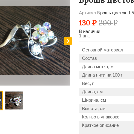
Артикул
Брошь цветок Ш5
130
Р
200
Р
В наличии
1 шт..
Основной материал
Состав
Длина мотка, м
Длина нити на 100 г
Вес, г
Длина, см
Ширина, см
Высота, см
Кол-во в упаковке
Краткое описание