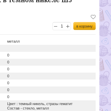
в корзину
металл
0
0
0
0
0
0
0
Цвет : темный никель, стразы гематит
Состав - стекло, металл