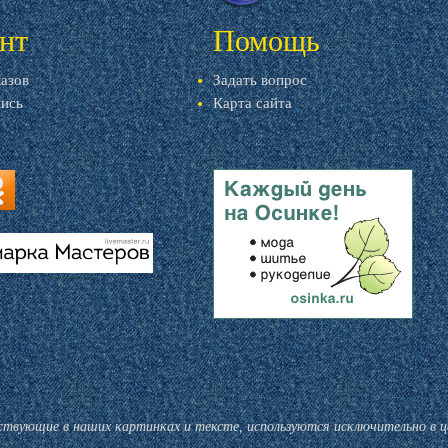
нт
Помощь
казов
Задать вопрос
пись
Карта сайта
ru
u
livemaster.ru
тствующие в наших картинках и тексте, используются исключительно в 