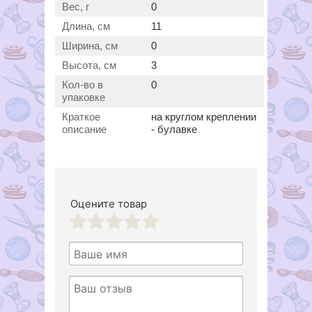
Вес, г
0
Длина, см
11
Ширина, см
0
Высота, см
3
Кол-во в
0
упаковке
Краткое
на круглом креплении
описание
- булавке
Оцените товар
1
2
3
4
5