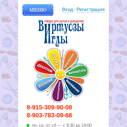
МЕНЮ
Вход
Регистрация
/
Вирутозы иглы. Товары для
8-915-309-90-08
шитья и рукоделья
8-903-783-09-68
пн, ср, пт, cб — с 9:30 до 14:00