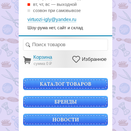
вт, чт, вс — выходной
созвон при самовывозе
virtuozi-igly@yandex.ru
Шоу-рума нет, сайт и склад
Корзина
Избранное
сумма 0
Р
КАТАЛОГ ТОВАРОВ
БРЕНДЫ
НОВОСТИ