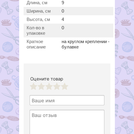
Длина, см
9
Ширина, см
0
Высота, см
4
Кол-во в
0
упаковке
Краткое
на круглом креплении -
описание
булавке
Оцените товар
1
2
3
4
5