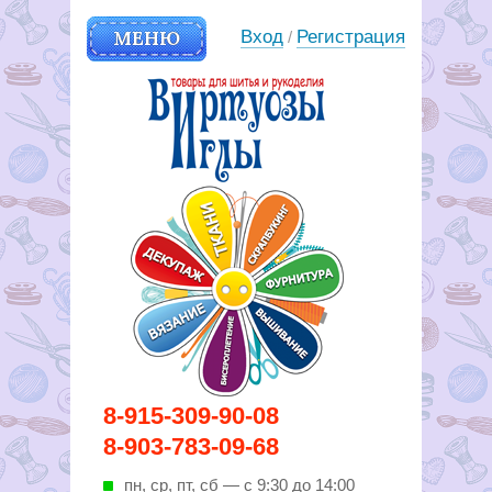
МЕНЮ
Вход
Регистрация
/
Вирутозы иглы. Товары для
8-915-309-90-08
шитья и рукоделья
8-903-783-09-68
пн, ср, пт, cб — с 9:30 до 14:00