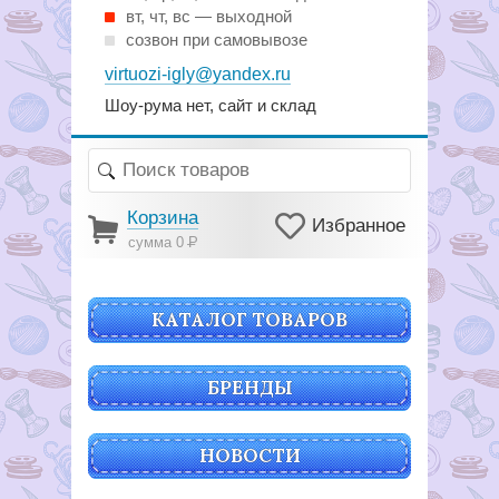
вт, чт, вс — выходной
созвон при самовывозе
virtuozi-igly@yandex.ru
Шоу-рума нет, сайт и склад
Корзина
Избранное
сумма 0
Р
КАТАЛОГ ТОВАРОВ
БРЕНДЫ
НОВОСТИ