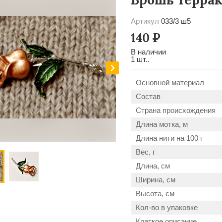
Артикул
033/3 ш5
140
Р
В наличии
1 шт..
Основной материал
Состав
Страна происхождения
Длина мотка, м
Длина нити на 100 г
Вес, г
Длина, см
Ширина, см
Высота, см
Кол-во в упаковке
Краткое описание