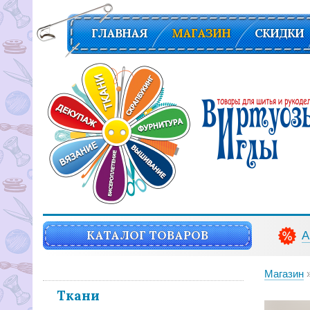
ГЛАВНАЯ
МАГАЗИН
СКИДКИ
Вирутозы иглы. Товары для шитья и рукоделья
КАТАЛОГ ТОВАРОВ
А
Магазин
Ткани