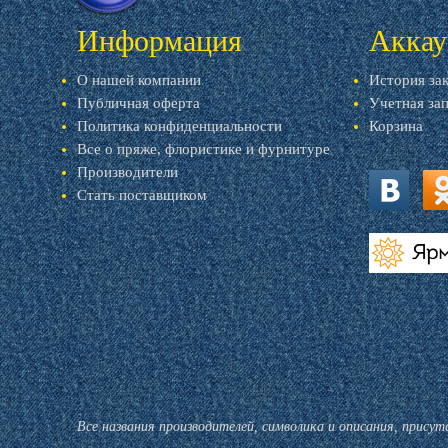
Информация
Аккау
О нашей компании
История за
Публичная оферта
Учетная за
Политика конфиденциальности
Корзина
Все о пряже, флористике и фурнитуре
Производители
Стать поставщиком
vk.com
ok.
livemaster.r
Все названия производителей, символика и описания, прису