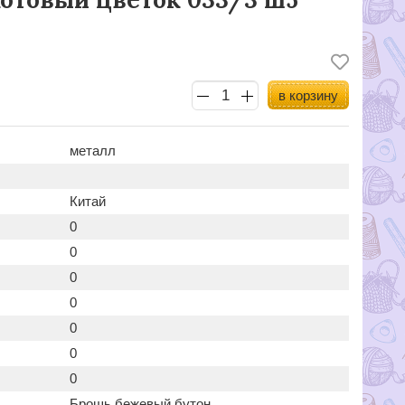
в корзину
металл
Китай
0
0
0
0
0
0
0
Брошь бежевый бутон