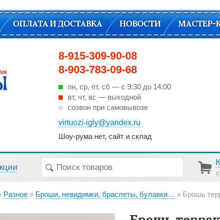
ОПЛАТА И ДОСТАВКА
НОВОСТИ
МАСТЕР-
8-915-309-90-08
8-903-783-09-68
пн, ср, пт, cб — с 9:30 до 14:00
вт, чт, вс — выходной
созвон при самовывозе
virtuozi-igly@yandex.ru
Шоу-рума нет, сайт и склад
кции
с
Разное
Броши, невидимки, браслеты, булавки декоративные
Брошь тер
Брошь террак