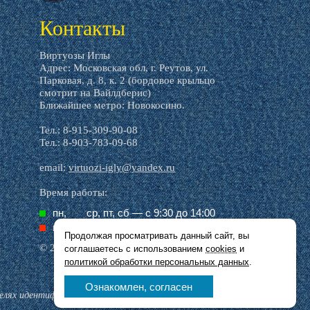
Контакты
Виртуозы Иглы
Адрес: Московская обл, г. Реутов, ул.
Парковая, д. 8, к. 2 (бордовое крыльцо
смотрит на Вайлдберис)
Ближайшее метро: Новокосино.
Тел.: 8-915-309-90-08
Тел.: 8-903-783-09-68
email:
virtuozi-igly@yandex.ru
Время работы:
пн,
ср, пт, cб — с 9:30 до 14:00
вт,
чт, вс — выходной
Продолжая просматривать данный сайт, вы
© 2016–2026 Виртуозы иглы
соглашаетесь с использованием
cookies
и
политикой обработки персональных данных
.
Ознакомлен, согласен
целях идентификации.