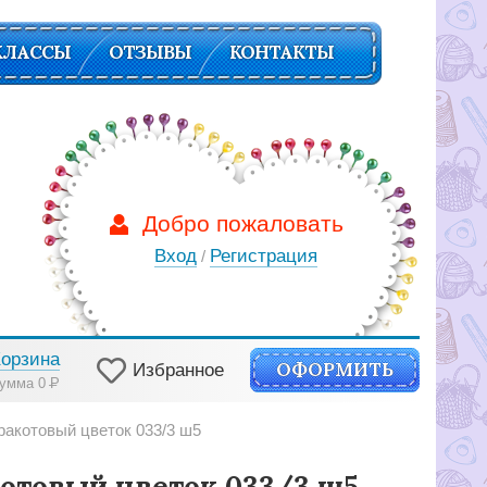
КЛАССЫ
ОТЗЫВЫ
КОНТАКТЫ
Добро пожаловать
Вход
Регистрация
/
Корзина
ОФОРМИТЬ
Избранное
умма 0
Р
ракотовый цветок 033/3 ш5
отовый цветок 033/3 ш5