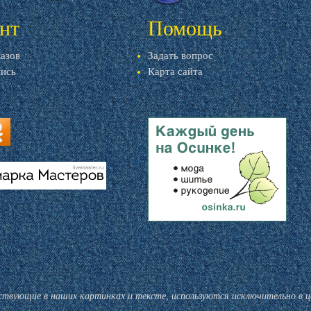
нт
Помощь
казов
Задать вопрос
пись
Карта сайта
ru
u
livemaster.ru
тствующие в наших картинках и тексте, используются исключительно в 