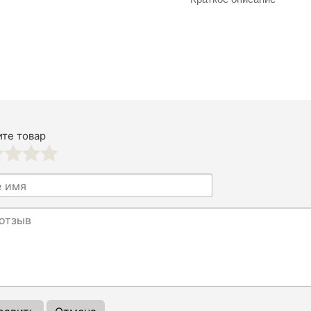
те товар
3
4
5