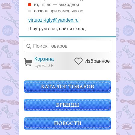
вт, чт, вс — выходной
созвон при самовывозе
virtuozi-igly@yandex.ru
Шоу-рума нет, сайт и склад
Корзина
Избранное
сумма 0
Р
КАТАЛОГ ТОВАРОВ
БРЕНДЫ
НОВОСТИ