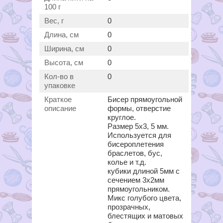
100 г
Вес, г
0
Длина, см
0
Ширина, см
0
Высота, см
0
Кол-во в
0
упаковке
Краткое
Бисер прямоугольной
описание
формы, отверстие
круглое.
Размер 5x3, 5 мм.
Используется для
бисероплетения
браслетов, бус,
колье и т.д.
кубики длиной 5мм с
сечением 3х2мм
прямоугольником.
Микс голубого цвета,
прозрачных,
блестящих и матовых