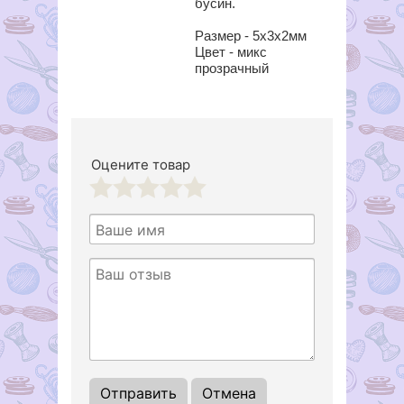
бусин.
Размер - 5х3х2мм
Цвет - микс
прозрачный
Оцените товар
1
2
3
4
5