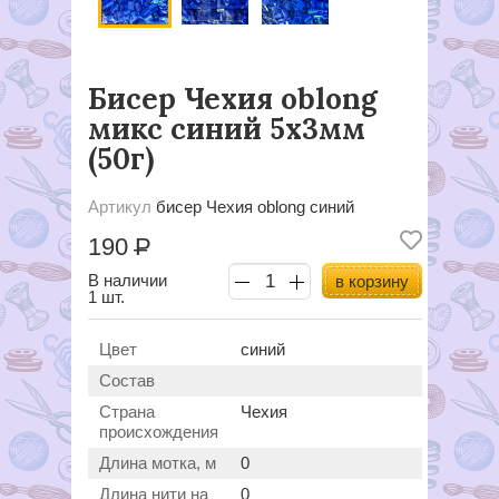
Бисер Чехия oblong
микс синий 5х3мм
(50г)
Артикул
бисер Чехия oblong синий
190
Р
В наличии
в корзину
1 шт.
Цвет
синий
Состав
Страна
Чехия
происхождения
Длина мотка, м
0
Длина нити на
0