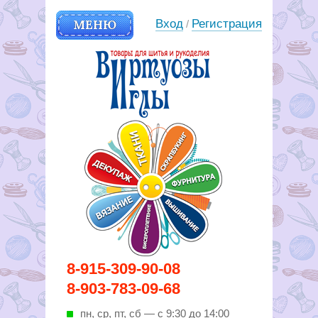
МЕНЮ
Вход
Регистрация
/
Вирутозы иглы. Товары для
8-915-309-90-08
шитья и рукоделья
8-903-783-09-68
пн, ср, пт, cб — с 9:30 до 14:00