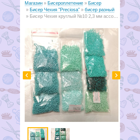
Магазин
Бисероплетение
Бисер
Бисер Чехия "Preciosa"
бисер разный
Бисер Чехия круглый №10 2,3 мм ассорти №01 зелено-бирюзовый (10х10г=100г)