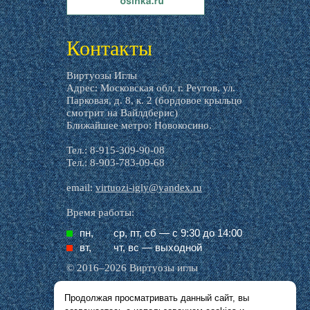
livemaster.ru
Контакты
Виртуозы Иглы
Адрес: Московская обл, г. Реутов, ул.
Парковая, д. 8, к. 2 (бордовое крыльцо
смотрит на Вайлдберис)
Ближайшее метро: Новокосино.
Тел.: 8-915-309-90-08
Тел.: 8-903-783-09-68
email:
virtuozi-igly@yandex.ru
Время работы:
пн,
ср, пт, cб — с 9:30 до 14:00
вт,
чт, вс — выходной
© 2016–2026 Виртуозы иглы
Продолжая просматривать данный сайт, вы
Все названия производителей, символика и