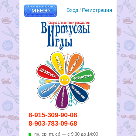
МЕНЮ
Вход
Регистрация
/
Вирутозы иглы. Товары для
8-915-309-90-08
шитья и рукоделья
8-903-783-09-68
пн, ср, пт, cб — с 9:30 до 14:00