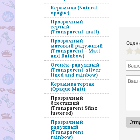
Керамика (Natural
opague)
Прозрачный-
тёртый
(Transparent-matt)
Прозрачный
Оцени
матовый радужный
(Transparent - Matt
and Rainbow)
1
2
Огонёк-радужный
(Transporent-silver
lined and rainbow)
Керамика тертая
(Opaque Matt)
Прозрачный
блестящий
(Transparent Sfinx
lustered)
Прозрачный
радужный
(Transparent
rainbow)