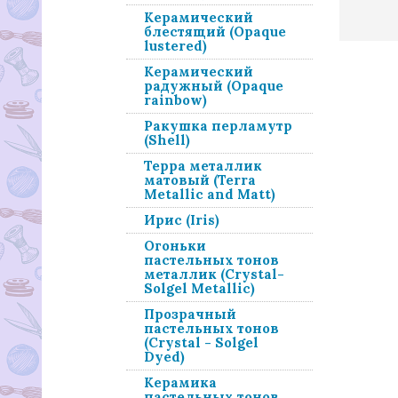
Керамический
блестящий (Opaque
lustered)
Керамический
радужный (Opaque
rainbow)
Ракушка перламутр
(Shell)
Терра металлик
матовый (Terra
Metallic and Matt)
Ирис (Iris)
Огоньки
пастельных тонов
металлик (Crystal-
Solgel Metallic)
Прозрачный
пастельных тонов
(Crystal - Solgel
Dyed)
Керамика
пастельных тонов