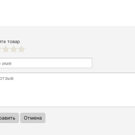
те товар
3
4
5