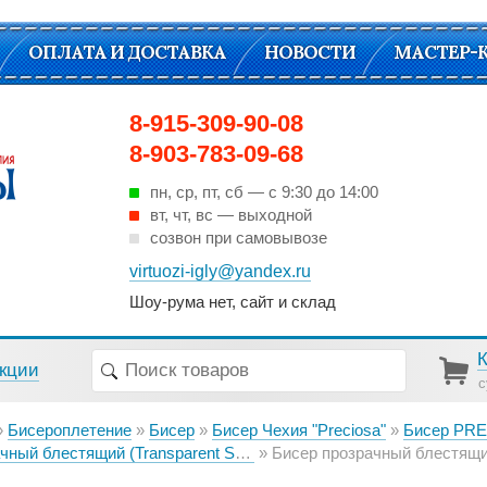
ОПЛАТА И ДОСТАВКА
НОВОСТИ
МАСТЕР-
8-915-309-90-08
8-903-783-09-68
пн, ср, пт, cб — с 9:30 до 14:00
вт, чт, вс — выходной
созвон при самовывозе
virtuozi-igly@yandex.ru
Шоу-рума нет, сайт и склад
кции
с
Бисероплетение
Бисер
Бисер Чехия "Preciosa"
Бисер PREC
й блестящий (Transparent Sfinx lustered)
Бисер прозрачный блестящий 96070 борд