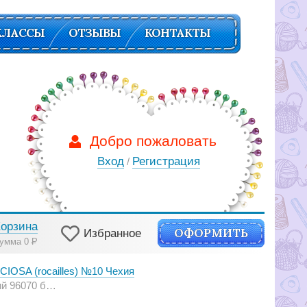
КЛАССЫ
ОТЗЫВЫ
КОНТАКТЫ
Добро пожаловать
Вход
Регистрация
/
Корзина
ОФОРМИТЬ
Избранное
умма 0
Р
IOSA (rocailles) №10 Чехия
ово-малиновый