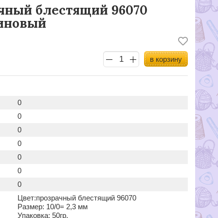
чный блестящий 96070
иновый
в корзину
0
0
0
0
0
0
0
Цвет:прозрачный блестящий 96070
Размер: 10/0= 2,3 мм
Упаковка: 50гр.