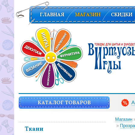
ГЛАВНАЯ
МАГАЗИН
СКИДКИ
Вирутозы иглы. Товары для шитья и рукоделья
КАТАЛОГ ТОВАРОВ
А
Магазин
Прозрачны
Ткани