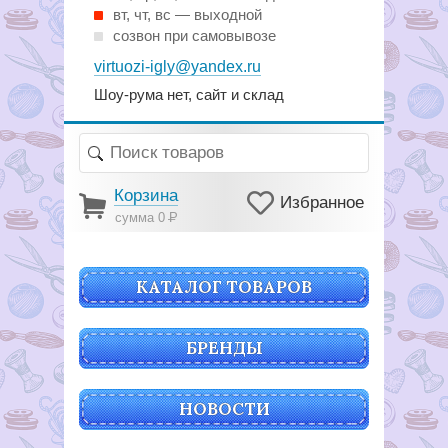
вт, чт, вс — выходной
созвон при самовывозе
virtuozi-igly@yandex.ru
Шоу-рума нет, сайт и склад
Корзина
Избранное
сумма 0
Р
КАТАЛОГ ТОВАРОВ
БРЕНДЫ
НОВОСТИ