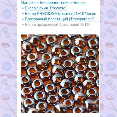
Магазин
Бисероплетение
Бисер
Бисер Чехия "Preciosa"
Бисер PRECIOSA (rocailles) №10 Чехия
Прозрачный блестящий (Transparent Sfinx lustered)
Бисер прозрачный блестящий 16110