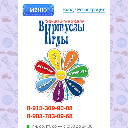
МЕНЮ
Вход
Регистрация
/
Вирутозы иглы. Товары для
8-915-309-90-08
шитья и рукоделья
8-903-783-09-68
пн, ср, пт, cб — с 9:30 до 14:00