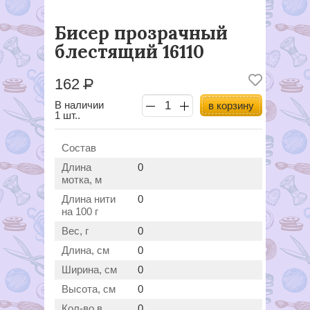
Бисер прозрачный
блестящий 16110
162
Р
В наличии
в корзину
1 шт..
Состав
Длина
0
мотка, м
Длина нити
0
на 100 г
Вес, г
0
Длина, см
0
Ширина, см
0
Высота, см
0
Кол-во в
0