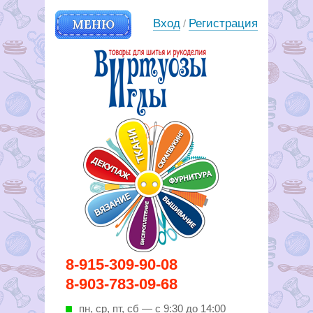
МЕНЮ
Вход
Регистрация
/
Вирутозы иглы. Товары для
8-915-309-90-08
шитья и рукоделья
8-903-783-09-68
пн, ср, пт, cб — с 9:30 до 14:00