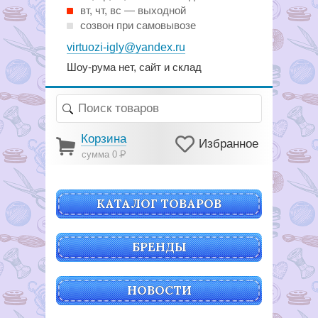
вт, чт, вс — выходной
созвон при самовывозе
virtuozi-igly@yandex.ru
Шоу-рума нет, сайт и склад
Корзина
Избранное
сумма 0
Р
КАТАЛОГ ТОВАРОВ
БРЕНДЫ
НОВОСТИ