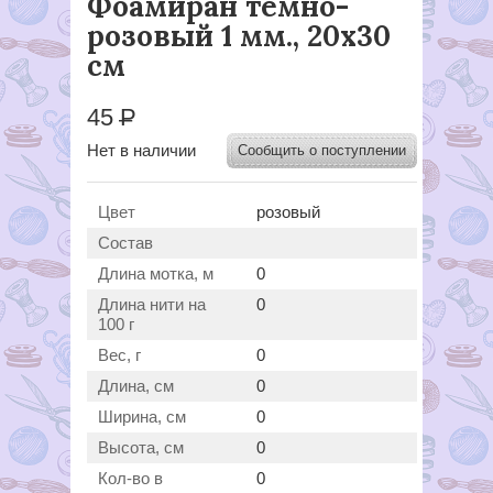
Фоамиран темно-
розовый 1 мм., 20х30
cм
45
Р
Нет в наличии
Сообщить о поступлении
Цвет
розовый
Состав
Длина мотка, м
0
Длина нити на
0
100 г
Вес, г
0
Длина, см
0
Ширина, см
0
Высота, см
0
Кол-во в
0