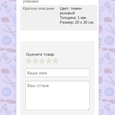
упаковке
Краткое описание
Цвет: темно-
розовый
Толщина: 1 мм.
Размер: 20 х 30 см.
Оцените товар
1
2
3
4
5