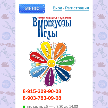
МЕНЮ
Вход
Регистрация
/
Вирутозы иглы. Товары для
8-915-309-90-08
шитья и рукоделья
8-903-783-09-68
пн, ср, пт, cб — с 9:30 до 14:00